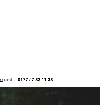
de
und
0177 / 7 33 11 33